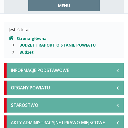
Menu
MENU
górne
Gdzie
Jesteś tutaj:
jesteśmy
Strona główna
BUDŻET I RAPORT O STANIE POWIATU
Budżet
Menu
INFORMACJE PODSTAWOWE
główne
ORGANY POWIATU
STAROSTWO
AKTY ADMINISTRACYJNE I PRAWO MIEJSCOWE